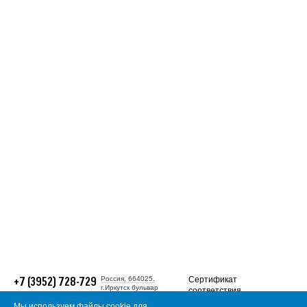
Номер телефона*
E-mail
Наименование
предприятия
Комментарий
Отправить
Россия, 664025,
Сертификат
+7 (3952) 728-729
г.Иркутск бульвар
соответствия
Гагарина, 38
требованиям
Многоканальный
Мы используем файлы cookie для