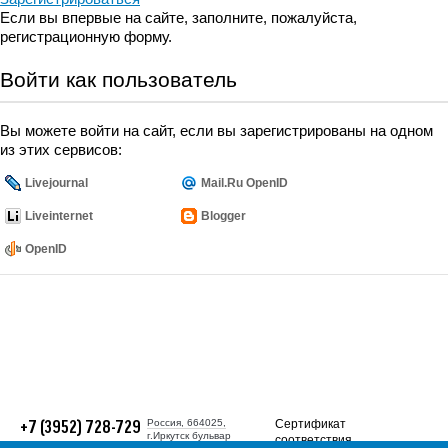
Если вы впервые на сайте, заполните, пожалуйста,
Номер телефона*
регистрационную форму.
E-mail
Войти как пользователь
Наименование
предприятия
Вы можете войти на сайт, если вы зарегистрированы на одном
Комментарий
из этих сервисов:
Livejournal
Mail.Ru OpenID
Отправить
Liveinternet
Blogger
OpenID
Россия, 664025,
Сертификат
+7 (3952) 728-729
г.Иркутск бульвар
соответствия