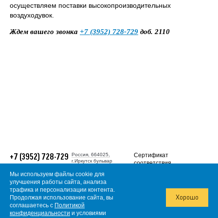
осуществляем поставки высокопроизводительных
воздуходувок.
Ждем вашего звонка
+7 (3952) 728-729
доб. 2110
Россия, 664025,
Сертификат
+7 (3952) 728-729
г.Иркутск бульвар
соответствия
Гагарина, 38
требованиям
Многоканальный
Мы используем файлы cookie для
ГОСТ Р ИСО (ISO
gold@irgiredmet.ru
улучшения работы сайта, анализа
9001:2015).
трафика и персонализации контента.
© 2026, АО
Продолжая использование сайта, вы
«Иргиредмет»
Хорошо
Информация о
соглашаетесь с
Политикой
Политика в отношении
конфиденциальности
и условиями
обработки
сертификате