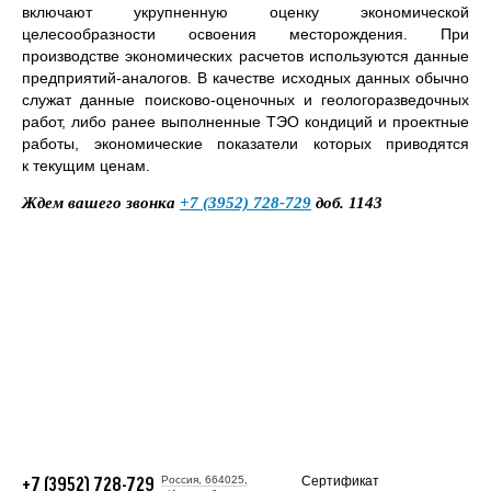
включают укрупненную оценку экономической
Номер телефона*
целесообразности освоения месторождения. При
производстве экономических расчетов используются данные
E-mail
предприятий-аналогов. В качестве исходных данных обычно
служат данные поисково-оценочных и геологоразведочных
Наименование
работ, либо ранее выполненные ТЭО кондиций и проектные
предприятия
работы, экономические показатели которых приводятся
Комментарий
к текущим ценам.
Ждем вашего звонка
+7 (3952) 728-729
доб. 1143
Отправить
Россия, 664025,
Сертификат
+7 (3952) 728-729