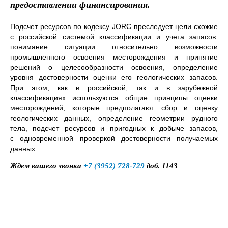
предоставлении финансирования.
Подсчет ресурсов по кодексу JORC преследует цели схожие
Имя*
с российской системой классификации и учета запасов:
понимание ситуации относительно возможности
Номер телефона*
промышленного освоения месторождения и принятие
решений о целесообразности освоения, определение
E-mail
уровня достоверности оценки его геологических запасов.
При этом, как в российской, так и в зарубежной
Наименование
классификациях используются общие принципы оценки
предприятия
месторождений, которые предполагают сбор и оценку
Комментарий
геологических данных, определение геометрии рудного
тела, подсчет ресурсов и пригодных к добыче запасов,
с одновременной проверкой достоверности получаемых
Отправить
данных.
Ждем вашего звонка
+7 (3952) 728-729
доб. 1143