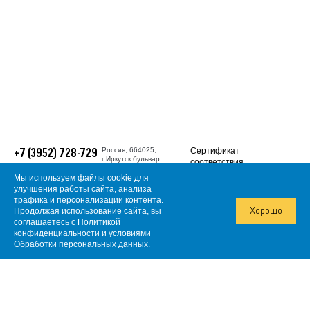
Россия, 664025,
Сертификат
+7 (3952) 728-729
г.Иркутск бульвар
соответствия
Гагарина, 38
требованиям
Многоканальный
Мы используем файлы cookie для
ГОСТ Р ИСО (ISO
gold@irgiredmet.ru
улучшения работы сайта, анализа
9001:2015).
трафика и персонализации контента.
© 2026, АО
Продолжая использование сайта, вы
«Иргиредмет»
Хорошо
Информация о
соглашаетесь с
Политикой
Политика в отношении
конфиденциальности
и условиями
обработки
сертификате
персональных данных
Обработки персональных данных
.
Согласие на обработку
персональных данных