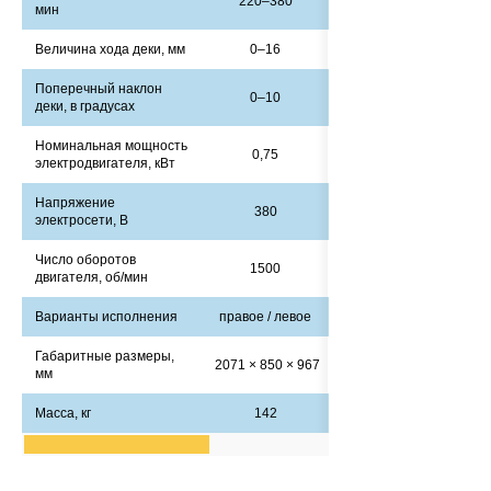
220–380
мин
Величина хода деки, мм
0–16
Поперечный наклон
0–10
деки, в градусах
Номинальная мощность
0,75
электродвигателя, кВт
Напряжение
380
электросети, В
Число оборотов
1500
двигателя, об/мин
Варианты исполнения
правое / левое
Габаритные размеры,
2071 × 850 × 967
мм
Масса, кг
142