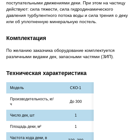
поступательными движениями деки. При этом на частицу
действуют: сила тяжести, сила гидродинамического
давления турбулентного потока воды и сила трения о деку
или об уплотненную минеральную постель.
Имя*
Комплектация
Номер телефона*
По желанию заказчика оборудование комплектуется
различными видами дек, запасными частями (ЗИП).
E-mail
Наименование
Техническая характеристика
предприятия
Комментарий
Модель
СКО-1
Производительность, кг/
Отправить
До 300
ч
Число дек, шт
1
Площадь деки, м²
1
Частота хода деки, в