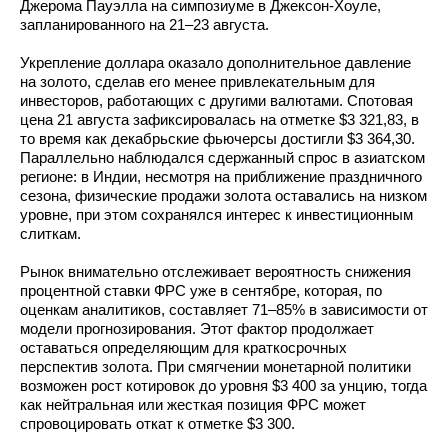
Джерома Пауэлла на симпозиуме в Джексон-Хоуле,
Имя*
запланированного на 21–23 августа.
Номер телефона*
Укрепление доллара оказало дополнительное давление
на золото, сделав его менее привлекательным для
E-mail
инвесторов, работающих с другими валютами. Спотовая
цена 21 августа зафиксировалась на отметке $3 321,83, в
Наименование
то время как декабрьские фьючерсы достигли $3 364,30.
предприятия
Параллельно наблюдался сдержанный спрос в азиатском
Комментарий
регионе: в Индии, несмотря на приближение праздничного
сезона, физические продажи золота оставались на низком
уровне, при этом сохранялся интерес к инвестиционным
Отправить
слиткам.
Рынок внимательно отслеживает вероятность снижения
процентной ставки ФРС уже в сентябре, которая, по
оценкам аналитиков, составляет 71–85% в зависимости от
модели прогнозирования. Этот фактор продолжает
оставаться определяющим для краткосрочных
перспектив золота. При смягчении монетарной политики
возможен рост котировок до уровня $3 400 за унцию, тогда
как нейтральная или жесткая позиция ФРС может
спровоцировать откат к отметке $3 300.