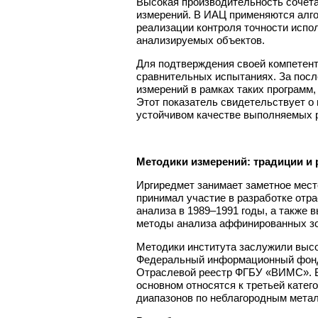
Высокая производительность сочета
измерений. В ИАЦ применяются алгор
реализации контроля точности испо
анализируемых объектов.
Для подтверждения своей компетент
сравнительных испытаниях. За посл
измерений в рамках таких программ
Этот показатель свидетельствует о
устойчивом качестве выполняемых 
Методики измерений: традиции и 
Иргиредмет занимает заметное мест
принимал участие в разработке отр
анализа в 1989–1991 годы, а также 
методы анализа аффинированных зо
Методики института заслужили высо
Федеральный информационный фонд 
Отраслевой реестр ФГБУ «ВИМС». В 
основном относятся к третьей катег
диапазонов по неблагородным метал