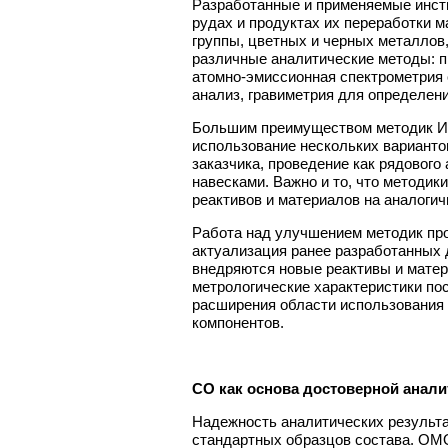
Разработанные и применяемые инст
рудах и продуктах их переработки 
группы, цветных и черных металлов,
различные аналитические методы: п
атомно-эмиссионная спектрометрия 
анализ, гравиметрия для определен
Большим преимуществом методик Ир
использование нескольких вариантов
заказчика, проведение как рядового 
навесками. Важно и то, что методи
реактивов и материалов на аналогич
Работа над улучшением методик про
актуализация ранее разработанных 
внедряются новые реактивы и мате
метрологические характеристики пос
расширения области использования
компонентов.
СО как основа достоверной анали
Надежность аналитических результа
стандартных образцов состава. ОМО