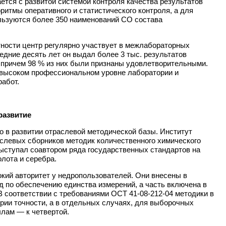
ется с развитой системой контроля качества результатов
итмы оперативного и статистического контроля, а для
льзуются более 350 наименований СО состава
Наименование предприятия
Комментарий
ности центр регулярно участвует в межлабораторных
едние десять лет он выдал более 3 тыс. результатов
, причем 98 % из них были признаны удовлетворительными.
Отправить
 высоком профессиональном уровне лаборатории и
работ.
развитие
о в развитии отраслевой методической базы. Институт
аслевых сборников методик количественного химического
выступал соавтором ряда государственных стандартов на
лота и серебра.
кий авторитет у недропользователей. Они внесены в
по обеспечению единства измерений, а часть включена в
соответствии с требованиями ОСТ 41-08-212-04 методики в
ории точности, а в отдельных случаях, для выборочных
лам — к четвертой.