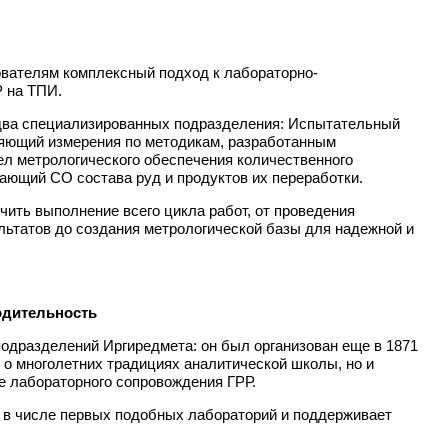
вателям комплексный подход к лабораторно-
 на ТПИ.
два специализированных подразделения: Испытательный
няющий измерения по методикам, разработанным
ел метрологического обеспечения количественного
ающий СО состава руд и продуктов их переработки.
чить выполнение всего цикла работ, от проведения
льтатов до создания метрологической базы для надежной и
одительность
одразделений Иргиредмета: он был организован еще в 1871
т о многолетних традициях аналитической школы, но и
 лабораторного сопровождения ГРР.
у в числе первых подобных лабораторий и поддерживает