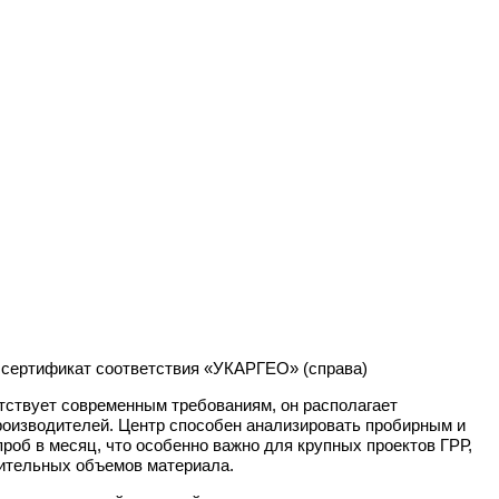
и сертификат соответствия «УКАРГЕО» (справа)
тствует современным требованиям, он располагает
Имя*
оизводителей. Центр способен анализировать пробирным и
роб в месяц, что особенно важно для крупных проектов ГРР,
Номер телефона*
ительных объемов материала.
E-mail