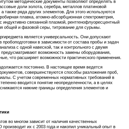
итутом методические документы позволяют определять в
массовые доли золота, серебра, металлов платиновой
 а также ряда других элементов. Для этого используются
робирная плавка, атомно-абсорбционная спектрометрия,
с индуктивно связанной плазмой, рентгенофлуоресцентный
ия общей и фазовой серы, титрование для сурьмы.
гиредмета является универсальность. Они допускают
 пробоподготовки в зависимости от состава пробы и задач
анализа с одной навеской, так и контрольного с двумя
ки предусматривают возможность замены оборудования,
ные, что расширяет возможности практического применения.
должается постоянно. В настоящее время ведется
документов, совершенствуются способы разложения проб,
риалы. С учетом современных нормативных требований в
тепенно вводится понятие неопределенности, а в целях
 снижаются нижние границы определения элементов и
тики
тов во многом зависит от наличия качественных
 производит их с 2003 года и накопил уникальный опыт в