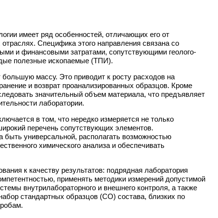
логии имеет ряд особенностей, отличающих его от
 отраслях. Специфика этого направления связана со
ыми и финансовыми затратами, сопутствующими геолого-
дые полезные ископаемые (ТПИ).
большую массу. Это приводит к росту расходов на
хранение и возврат проанализированных образцов. Кроме
сследовать значительный объем материала, что предъявляет
ительности лаборатории.
лючается в том, что нередко измеряется не только
 широкий перечень сопутствующих элементов.
а быть универсальной, располагать возможностью
ественного химического анализа и обеспечивать
вания к качеству результатов: подрядная лаборатория
омпетентностью, применять методики измерений допустимой
истемы внутрилабораторного и внешнего контроля, а также
набор стандартных образцов (СО) состава, близких по
пробам.