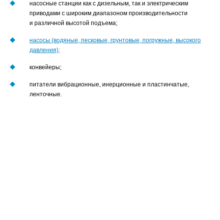
насосные станции как с дизельным, так и электрическим
Имя*
приводами с широким диапазоном производительности
и различной высотой подъема;
Номер телефона*
насосы (водяные, песковые, грунтовые, погружные, высокого
E-mail
давления);
Наименование
конвейеры;
предприятия
питатели вибрационные, инерционные и пластинчатые,
Комментарий
ленточные.
Отправить