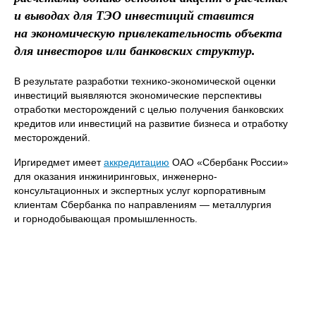
и выводах для ТЭО инвестиций ставится
на экономическую привлекательность объекта
Имя*
для инвесторов или банковских структур.
Номер телефона*
В результате разработки технико-экономической оценки
инвестиций выявляются экономические перспективы
E-mail
отработки месторождений с целью получения банковских
кредитов или инвестиций на развитие бизнеса и отработку
Наименование
предприятия
месторождений.
Комментарий
Иргиредмет имеет
аккредитацию
ОАО «Сбербанк России»
для оказания инжиниринговых, инженерно-
консультационных и экспертных услуг корпоративным
Отправить
клиентам Сбербанка по направлениям — металлургия
и горнодобывающая промышленность.