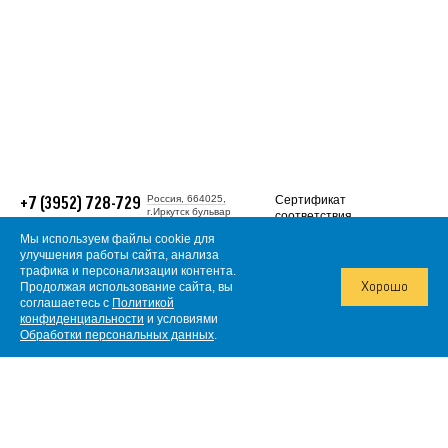
Россия, 664025,
Сертификат
+7 (3952) 728-729
г.Иркутск бульвар
соответствия
Гагарина, 38
требованиям
Многоканальный
Мы используем файлы cookie для
ГОСТ Р ИСО (ISO
gold@irgiredmet.ru
улучшения работы сайта, анализа
9001:2015).
трафика и персонализации контента.
© 2026, АО
Продолжая использование сайта, вы
«Иргиредмет»
Хорошо
Информация о
соглашаетесь с
Политикой
Политика в отношении
конфиденциальности
и условиями
обработки
сертификате
персональных данных
Обработки персональных данных
.
Согласие на обработку
персональных данных