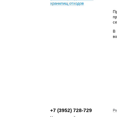
хранилищ отходов
Пр
пр
се
В
во
+7 (3952) 728-729
Ро