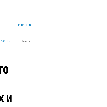
in english
ТАКТЫ
го
х и