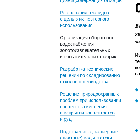
цианидсодержащих отходов
Регенерация цианидов
с целью их повторного
использования
В
я
Организация оборотного
э
водоснабжения
золотоизвлекательных
И
и обогатительных фабрик
те
к
Разработка технических
на
решений по складированию
отходов производства
Решение природоохранных
проблем при использовании
процессов окисления
и вскрытия концентратов
и руд
Подотвальные, карьерные
(шахтные) воды и стоки