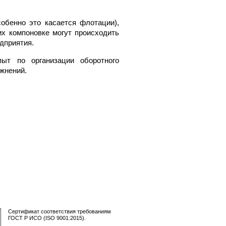
обенно это касается флотации),
их компоновке могут происходить
дприятия.
т по организации оборотного
жнений.
Сертификат соответствия требованиям
ГОСТ Р ИСО (ISO 9001:2015).