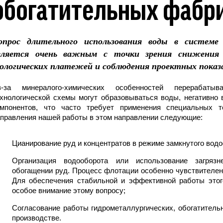
обогатительных фабр
опрос длительного использования воды в системе
вляется очень важным с точки зрения снижения 
кологических платежей и соблюдения проектных показ
з-за минералого-химических особенностей перерабаты
хнологической схемы могут образовываться воды, негативно
Имя*
омпонентов, что часто требует применения специальных т
правления нашей работы в этом направлении следующие:
Номер телефона*
Цианирование руд и концентратов в режиме замкнутого водо
E-mail
Организация водооборота или использование загряз
Наименование предприятия
обогащении руд. Процесс флотации особенно чувствителен
Для обеспечения стабильной и эффективной работы этог
Комментарий
особое внимание этому вопросу;
Согласование работы гидрометаллургических, обогатитель
Отправить
производстве.