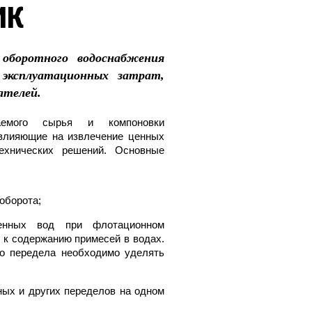
ик
 оборотного водоснабжения
эксплуатационных затрат,
ателей.
ваемого сырья и компоновки
 влияющие на извлечение ценных
ехнических решений. Основные
оборота;
ненных вод при флотационном
 к содержанию примесей в водах.
о передела необходимо уделять
ных и других переделов на одном