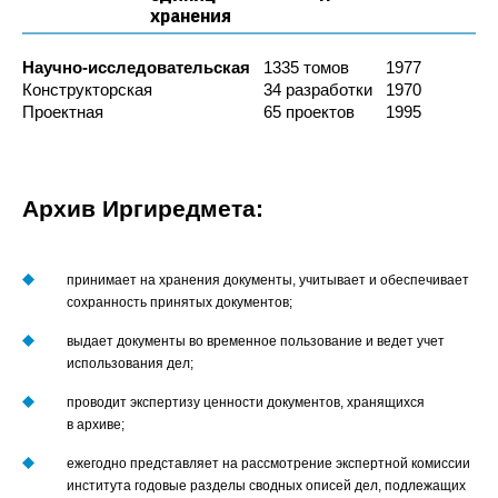
хранения
Научно-исследовательская
1335 томов
1977
Конструкторская
34 разработки
1970
Проектная
65 проектов
1995
Архив Иргиредмета:
Имя*
принимает на хранения документы, учитывает и обеспечивает
Номер телефона*
сохранность принятых документов;
E-mail
выдает документы во временное пользование и ведет учет
использования дел;
Наименование
предприятия
проводит экспертизу ценности документов, хранящихся
Комментарий
в архиве;
ежегодно представляет на рассмотрение экспертной комиссии
Отправить
института годовые разделы сводных описей дел, подлежащих